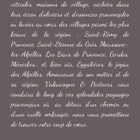
viticoles, maisons de village, nichées dans
leur écrin d’oliviers et d’essences provençales
ou lovées au cœur des villages parmi les plus
beaux de la région : Saint-Rémy de
Provence, Saint-Etienne du Grès, Maussane-
les-Al­pilles, Les Baux de Provence, Gordes,
Ménerbes… et, bien sûr, Eygalières, le joyau
des Alpilles. Amoureuse de son métier et de
sa région, Valancogne & Partners vous
conduira le long de ces splendides paysages
provençaux où, au détour d’un chemin ou
d’une ruelle ombragée, nous vous promettons
de trouver votre coup de cœur.