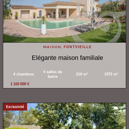
MAISON,
FONTVIEILLE
Elégante maison familiale
4 salles de
4 chambres
210 m²
1972 m²
bains
1 160 000 €
Exclusivité