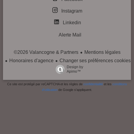
Instagram
Linkedin
Alerte Mail
Mentions légales
©2026 Valancogne & Partners
Honoraires d'agence
Changer ses préférences cookies
Design by
Apimo™
Ce site est protégé par reCAPTCHA et les règles de
confidentialité
et les
conditions
d'utilisation
de Google s'appliquent.