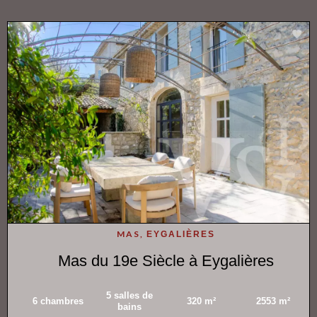
MAS,
EYGALIÈRES
Mas du 19e Siècle à Eygalières
5 salles de
6 chambres
320 m²
2553 m²
bains