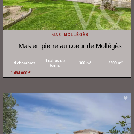
MAS,
MOLLÉGÈS
Mas en pierre au coeur de Mollégès
4 salles de
4 chambres
300 m²
2300 m²
bains
1 484 000 €