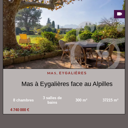
MAS,
EYGALIÈRES
Mas à Eygalières face au Alpilles
3 salles de
8 chambres
300 m²
37215 m²
bains
4 740 000 €