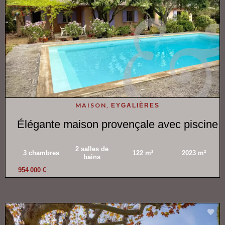
MAISON,
EYGALIÈRES
Élégante maison provençale avec piscine
2 salles de
3 chambres
122 m²
2023 m²
bains
954 000 €