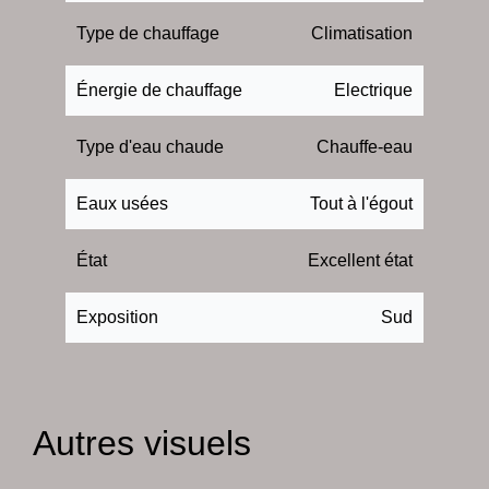
Type de chauffage
Climatisation
Énergie de chauffage
Electrique
Type d'eau chaude
Chauffe-eau
Eaux usées
Tout à l'égout
État
Excellent état
Exposition
Sud
Autres visuels