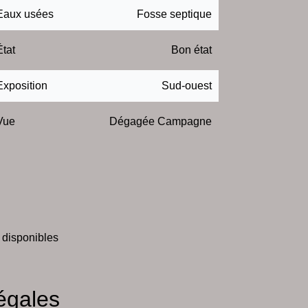
Eaux usées
Fosse septique
État
Bon état
Exposition
Sud-ouest
Vue
Dégagée Campagne
 disponibles
égales