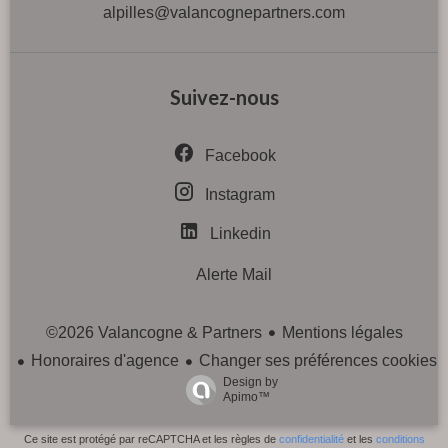
alpilles@valancognepartners.com
Suivez-nous
Facebook
Instagram
Linkedin
Alerte Mail
Mentions légales
©2026 Valancogne & Partners
Honoraires d'agence
Changer ses préférences cookies
Design by
Apimo™
Ce site est protégé par reCAPTCHA et les règles de
confidentialité
et les
conditions